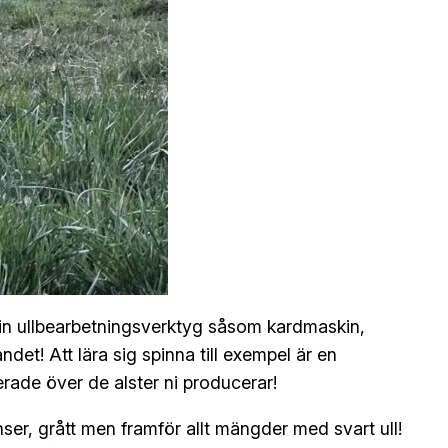
pt in ullbearbetningsverktyg såsom kardmaskin,
det! Att lära sig spinna till exempel är en
rade över de alster ni producerar!
nser, grått men framför allt mängder med svart ull!