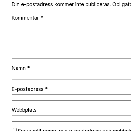
Din e-postadress kommer inte publiceras.
Obligat
Kommentar
*
Namn
*
E-postadress
*
Webbplats
Spara mitt namn, min e-postadress och webbplat