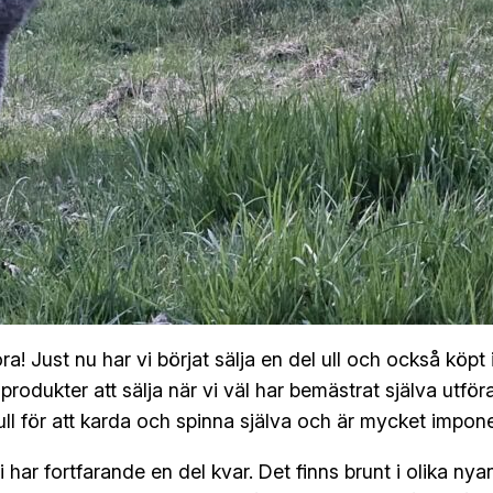
öra! Just nu har vi börjat sälja en del ull och också kö
rodukter att sälja när vi väl har bemästrat själva utföran
ll för att karda och spinna själva och är mycket impone
 har fortfarande en del kvar. Det finns brunt i olika nya