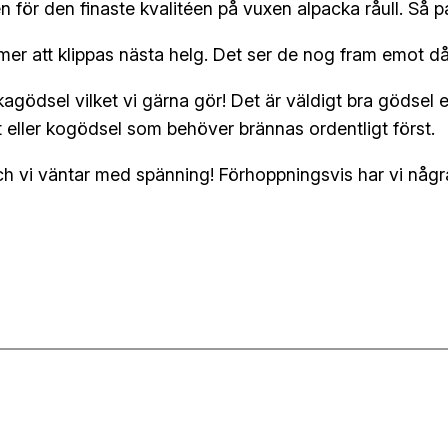
 för den finaste kvalitéen på vuxen alpacka råull. Så p
mer att klippas nästa helg. Det ser de nog fram emot då 
ckagödsel vilket vi gärna gör! Det är väldigt bra gödsel
äst eller kogödsel som behöver brännas ordentligt först.
 vi väntar med spänning! Förhoppningsvis har vi några a