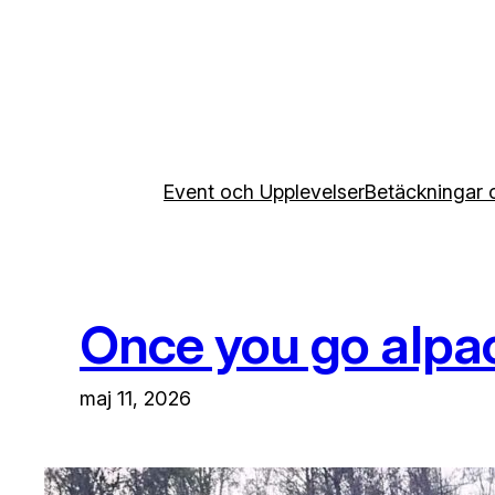
Hoppa
till
innehåll
Event och Upplevelser
Betäckningar 
Once you go alpac
maj 11, 2026