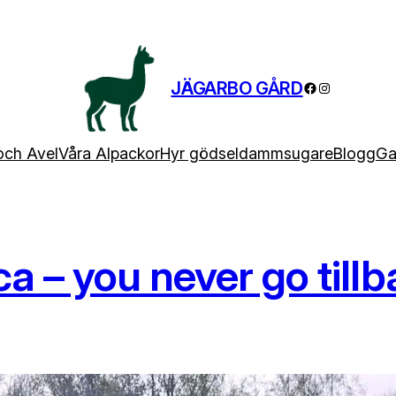
JÄGARBO GÅRD
Facebook
Instagram
och Avel
Våra Alpackor
Hyr gödseldammsugare
Blogg
Gal
a – you never go tillb