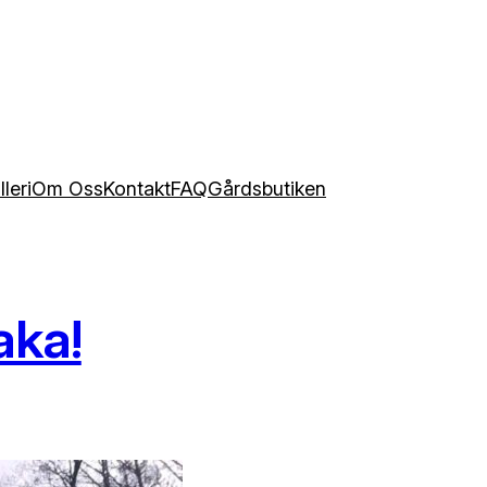
leri
Om Oss
Kontakt
FAQ
Gårdsbutiken
aka!