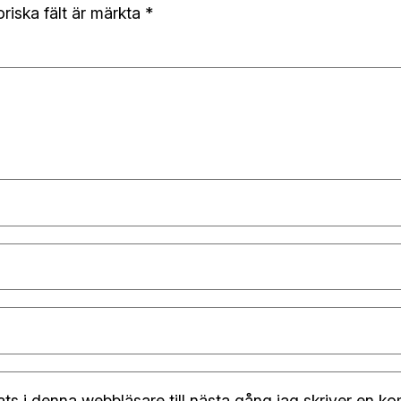
oriska fält är märkta
*
s i denna webbläsare till nästa gång jag skriver en k