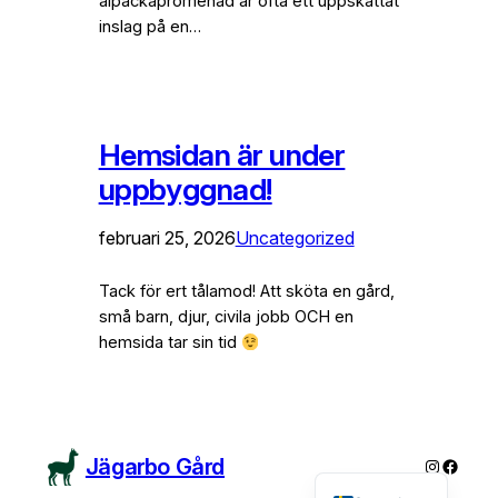
alpackapromenad är ofta ett uppskattat
inslag på en…
Hemsidan är under
uppbyggnad!
februari 25, 2026
Uncategorized
Tack för ert tålamod! Att sköta en gård,
små barn, djur, civila jobb OCH en
hemsida tar sin tid
Jägarbo Gård
Instagra
Faceb